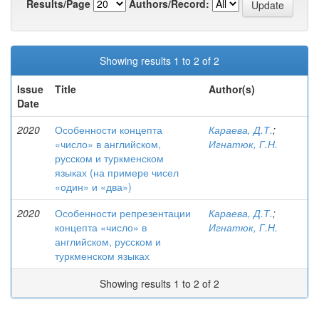
Results/Page
Authors/Record:
Showing results 1 to 2 of 2
Issue
Title
Author(s)
Date
2020
Особенности концепта
Караева, Д.Т.
;
«число» в английском,
Игнатюк, Г.Н.
русском и туркменском
языках (на примере чисел
«один» и «два»)
2020
Особенности репрезентации
Караева, Д.Т.
;
концепта «число» в
Игнатюк, Г.Н.
английском, русском и
туркменском языках
Showing results 1 to 2 of 2