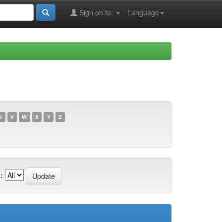
Sign on to:
Language
U
V
W
X
Y
Z
: