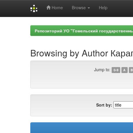
Home
Browse
Help
Skip
navigation
Репозиторий УО "Гомельский государственн
Browsing by Author Карап
Jump to:
0-9
A
B
Sort by: