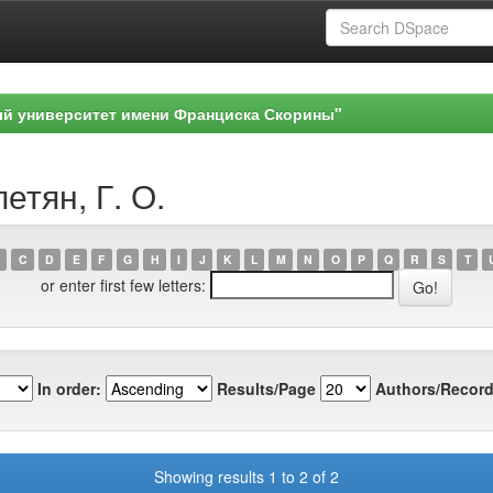
ый университет имени Франциска Скорины"
етян, Г. О.
C
D
E
F
G
H
I
J
K
L
M
N
O
P
Q
R
S
T
or enter first few letters:
In order:
Results/Page
Authors/Record
Showing results 1 to 2 of 2