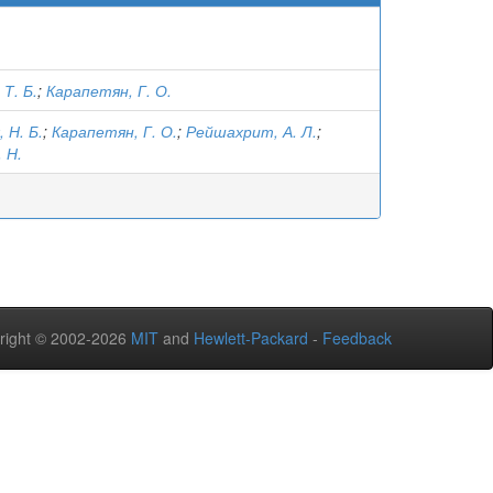
Т. Б.
;
Карапетян, Г. О.
 Н. Б.
;
Карапетян, Г. О.
;
Рейшахрит, А. Л.
;
 Н.
right © 2002-2026
MIT
and
Hewlett-Packard
-
Feedback