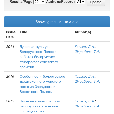
Results/Page
Authors/Record:
Showing results 1 to 3 of 3
Issue
Title
Author(s)
Date
2014
Духовная культура
Касько, Д.А.
;
Белорусского Полесья в
Шкрабова, Т.А.
работах белорусских
этнографов советского
времени
2016
Особенности белорусского
Касько, Д.А.
;
традиционного женского
Шкрабова, Т.А.
костюма Западного и
Восточного Полесья
2015
Полесье в монографиях
Касько, Д.А.
;
белорусских этнологов
Шкрабова, Т.А.
последних лет