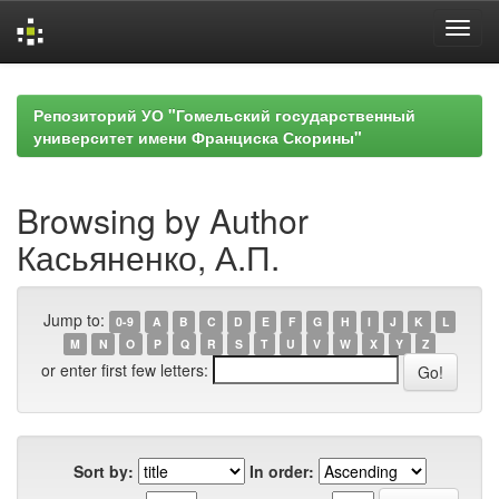
Skip
navigation
Репозиторий УО "Гомельский государственный
университет имени Франциска Скорины"
Browsing by Author
Касьяненко, А.П.
Jump to:
0-9
A
B
C
D
E
F
G
H
I
J
K
L
M
N
O
P
Q
R
S
T
U
V
W
X
Y
Z
or enter first few letters:
Sort by:
In order: