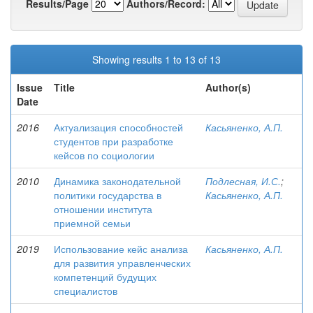
Results/Page
Authors/Record:
Showing results 1 to 13 of 13
Issue
Title
Author(s)
Date
2016
Актуализация способностей
Касьяненко, А.П.
студентов при разработке
кейсов по социологии
2010
Динамика законодательной
Подлесная, И.С.
;
политики государства в
Касьяненко, А.П.
отношении института
приемной семьи
2019
Использование кейс анализа
Касьяненко, А.П.
для развития управленческих
компетенций будущих
специалистов