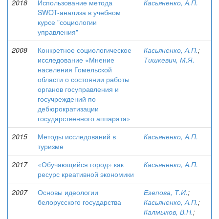
2018
Использование метода
Касьяненко, А.П.
SWOT-анализа в учебном
курсе "социологии
управления"
2008
Конкретное социологическое
Касьяненко, А.П.
;
исследование «Мнение
Тишкевич, М.Я.
населения Гомельской
области о состоянии работы
органов госуправления и
госучреждений по
дебюрократизации
государственного аппарата»
2015
Методы исследований в
Касьяненко, А.П.
туризме
2017
«Обучающийся город» как
Касьяненко, А.П.
ресурс креативной экономики
2007
Основы идеологии
Езепова, Т.И.
;
белорусского государства
Касьяненко, А.П.
;
Калмыков, В.Н.
;