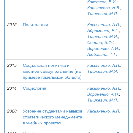
Кочетков, В.И.
;
Копыткова, Н.В.
;
Тишкевич, М.Я.
2015
Политология
Касьяненко, А.П.
;
Абраменко, Е.Г.
;
Тишкевич, М.Я.
;
Сенина, В.Ф.
;
Вороненко, А.И.
;
Любавина, Т.Г.
2015
Социальная политика и
Касьяненко, А.П.
;
местное самоуправление (на
Тишкевич, М.Я.
примере гомельской области)
2014
Социология
Касьяненко, А.П.
;
Вороненко, А.И.
;
Тишкевич, М.Я.
2020
Усвоение студентами навыков
Касьяненко, А.П.
стратегического менеджмента
в учебных проектах