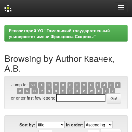
Skip
navigation
Репозиторий УО "Гомельский государственный
университет имени Франциска Скорины"
Browsing by Author Квачек,
А.В.
Jump to:
0-9
A
B
C
D
E
F
G
H
I
J
K
L
M
N
O
P
Q
R
S
T
U
V
W
X
Y
Z
or enter first few letters:
Sort by:
In order: