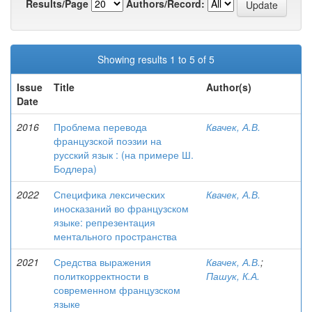
Results/Page
Authors/Record:
Showing results 1 to 5 of 5
Issue
Title
Author(s)
Date
2016
Проблема перевода
Квачек, А.В.
французской поэзии на
русский язык : (на примере Ш.
Бодлера)
2022
Специфика лексических
Квачек, А.В.
иносказаний во французском
языке: репрезентация
ментального пространства
2021
Средства выражения
Квачек, А.В.
;
политкорректности в
Пашук, К.А.
современном французском
языке