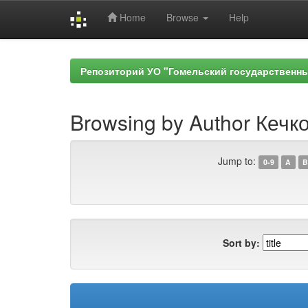
Home
Browse
Help
Skip
navigation
Репозиторий УО "Гомельский государственн
Browsing by Author Кечко
Jump to:
0-9
A
B
Sort by: