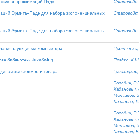
еских аппроксимаций Паде
Старовойто
маций Эрмита–Паде для набора экспоненциальных
Старовойто
маций Эрмита–Паде для набора экспоненциальных
Старовойто
вления функциями компьютера
Протченко,
ове библиотеки JavaSwing
Прядко, К.Ш
динамики стоимости товара
Гродзицкий,
Бородич, Р.
Хаданович, 
Молчанов, В
Хазанова, Е
Бородич, Р.
Хаданович, 
Молчанов, В
Хазанова, Е