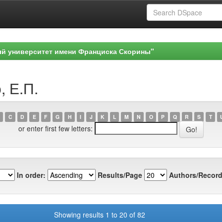
ый университет имени Франциска Скорины"
, Е.П.
C
D
E
F
G
H
I
J
K
L
M
N
O
P
Q
R
S
T
or enter first few letters:
In order:
Results/Page
Authors/Record
Showing results 1 to 20 of 82