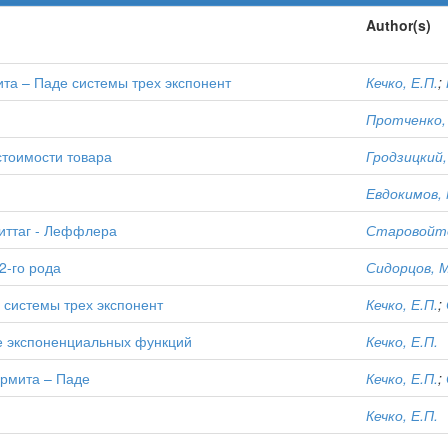
Author(s)
та – Паде системы трех экспонент
Кечко, Е.П.
;
Протченко,
стоимости товара
Гродзицкий,
Евдокимов,
иттаг - Леффлера
Старовойто
2-го рода
Сидорцов, М
системы трех экспонент
Кечко, Е.П.
;
е экспоненциальных функций
Кечко, Е.П.
Эрмита – Паде
Кечко, Е.П.
;
Кечко, Е.П.