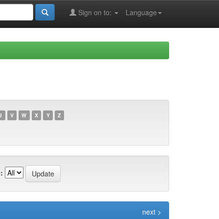
Sign on to:
Language
U
V
W
X
Y
Z
:
next >