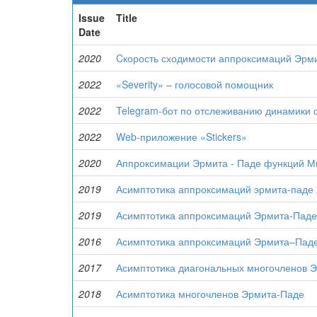
Issue
Title
Date
2020
Cкорость сходимости аппроксимаций Эрми
2022
«Severity» – голосовой помощник
2022
Telegram-бот по отслеживанию динамики 
2022
Web-приложение «Stickers»
2020
Аппроксимации Эрмита - Паде функций М
2019
Асимптотика аппроксимаций эрмита-паде 
2019
Асимптотика аппроксимаций Эрмита-Паде 
2016
Асимптотика аппроксимаций Эрмита–Пад
2017
Асимптотика диагональных многочленов 
2018
Асимптотика многочленов Эрмита-Паде