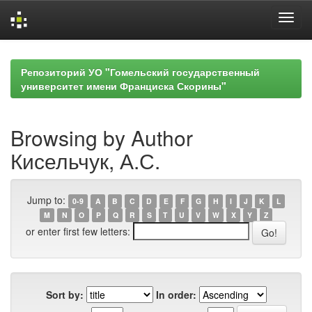
Skip
navigation
Репозиторий УО "Гомельский государственный
университет имени Франциска Скорины"
Browsing by Author
Кисельчук, А.С.
Jump to:
0-9
A
B
C
D
E
F
G
H
I
J
K
L
M
N
O
P
Q
R
S
T
U
V
W
X
Y
Z
or enter first few letters:
Sort by:
In order: