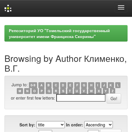
Skip
navigation
Репозиторий УО "Гомельский государственный
университет имени Франциска Скорины"
Browsing by Author Клименко,
В.Г.
Jump to:
0-9
A
B
C
D
E
F
G
H
I
J
K
L
M
N
O
P
Q
R
S
T
U
V
W
X
Y
Z
or enter first few letters:
Sort by:
In order: