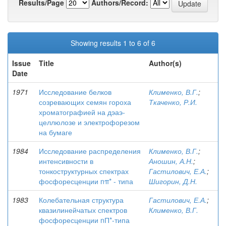
Results/Page
Authors/Record:
Showing results 1 to 6 of 6
Issue
Title
Author(s)
Date
1971
Исследование белков
Клименко, В.Г.
;
созревающих семян гороха
Ткаченко, Р.И.
хроматографией на дэаэ-
целлюлозе и электрофорезом
на бумаге
1984
Исследование распределения
Клименко, В.Г.
;
интенсивности в
Аношин, А.Н.
;
тонкоструктурных спектрах
Гастилович, Е.А.
;
фосфоресценции nπ* - типа
Шигорин, Д.Н.
1983
Колебательная структура
Гастилович, Е.А.
;
квазилинейчатых спектров
Клименко, В.Г.
фосфоресценции nП*-типа