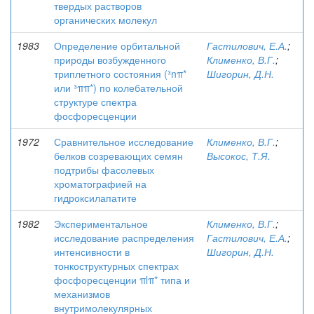
твердых растворов
органических молекул
1983
Определение орбитальной
Гастилович, Е.А.
;
природы возбужденного
Клименко, В.Г.
;
триплетного состояния (³nπ*
Шигорин, Д.Н.
или ³ππ*) по колебательной
структуре спектра
фосфоресценции
1972
Сравнительное исследование
Клименко, В.Г.
;
белков созревающих семян
Высокос, Т.Я.
подтрибы фасолевых
хроматографией на
гидроксилапатите
1982
Экспериментальное
Клименко, В.Г.
;
исследование распределения
Гастилович, Е.А.
;
интенсивности в
Шигорин, Д.Н.
тонкоструктурных спектрах
фосфоресценции πlπ* типа и
механизмов
внутримолекулярных