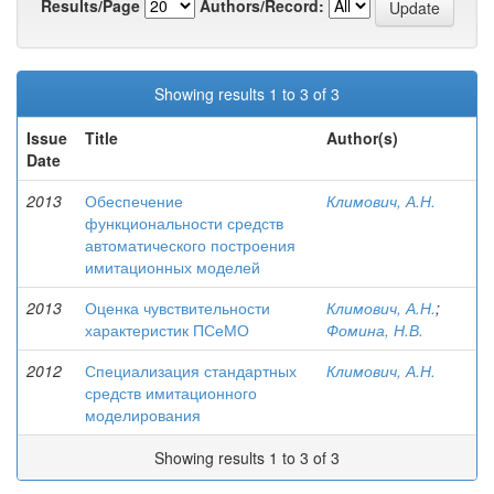
Results/Page
Authors/Record:
Showing results 1 to 3 of 3
Issue
Title
Author(s)
Date
2013
Обеспечение
Климович, А.Н.
функциональности средств
автоматического построения
имитационных моделей
2013
Оценка чувствительности
Климович, А.Н.
;
характеристик ПСеМО
Фомина, Н.В.
2012
Специализация стандартных
Климович, А.Н.
средств имитационного
моделирования
Showing results 1 to 3 of 3