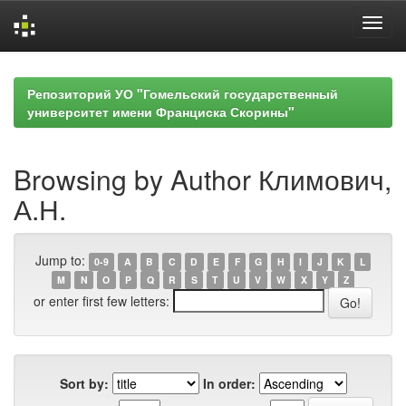
Skip
navigation
Репозиторий УО "Гомельский государственный
университет имени Франциска Скорины"
Browsing by Author Климович,
А.Н.
Jump to:
0-9
A
B
C
D
E
F
G
H
I
J
K
L
M
N
O
P
Q
R
S
T
U
V
W
X
Y
Z
or enter first few letters:
Sort by:
In order: