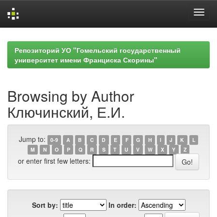
Skip
navigation
Репозиторий УО "Гомельский государственный
университет имени Франциска Скорины"
Browsing by Author
Ключинский, Е.И.
Jump to:
0-9
A
B
C
D
E
F
G
H
I
J
K
L
M
N
O
P
Q
R
S
T
U
V
W
X
Y
Z
or enter first few letters:
Sort by:
In order: