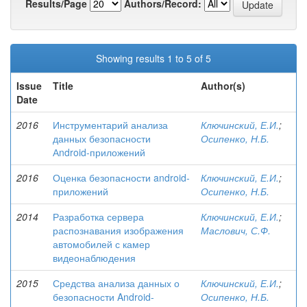
Results/Page
Authors/Record:
Showing results 1 to 5 of 5
Issue
Title
Author(s)
Date
2016
Инструментарий анализа
Ключинский, Е.И.
;
данных безопасности
Осипенко, Н.Б.
Аndroid-приложений
2016
Оценка безопасности android-
Ключинский, Е.И.
;
приложений
Осипенко, Н.Б.
2014
Разработка сервера
Ключинский, Е.И.
;
распознавания изображения
Маслович, С.Ф.
автомобилей с камер
видеонаблюдения
2015
Средства анализа данных о
Ключинский, Е.И.
;
безопасности Android-
Осипенко, Н.Б.