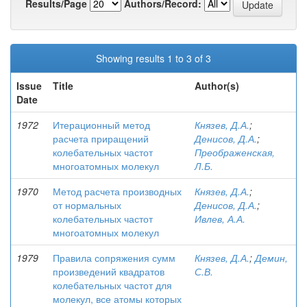
Results/Page
Authors/Record:
Showing results 1 to 3 of 3
Issue
Title
Author(s)
Date
1972
Итерационный метод
Князев, Д.А.
;
расчета приращений
Денисов, Д.А.
;
колебательных частот
Преображенская,
многоатомных молекул
Л.Б.
1970
Метод расчета производных
Князев, Д.А.
;
от нормальных
Денисов, Д.А.
;
колебательных частот
Ивлев, А.А.
многоатомных молекул
1979
Правила сопряжения сумм
Князев, Д.А.
;
Демин,
произведений квадратов
С.В.
колебательных частот для
молекул, все атомы которых