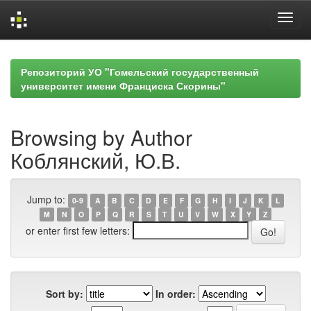
Skip
navigation
Репозиторий УО "Гомельский государственный
университет имени Франциска Скорины"
Browsing by Author
Коблянский, Ю.В.
Jump to:
0-9
A
B
C
D
E
F
G
H
I
J
K
L
M
N
O
P
Q
R
S
T
U
V
W
X
Y
Z
or enter first few letters:
Sort by:
In order: