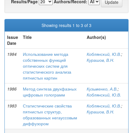
Results/Page
Authors/Record:
Showing results 1 to 3 of 3
Issue
Title
Author(s)
Date
1984
Использование метода
Коблянский, Ю.В.
;
собственных функций
Курашов, В.Н.
оптических систем для
статистического анализа
пятнистых картин
1986
Метод синтеза двухфазных
Кузьменко, А.В.
;
цифровых голограмм
Коблянский, Ю.В.
1983
Статистические свойства
Коблянский, Ю.В.
;
пятнистых структур,
Курашов, В.Н.
образованных негауссовым
диффузором