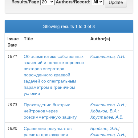
Results/Page
Authors/Record:
Showing results 1 to 3 of 3
Issue
Title
Author(s)
Date
1971
Об асимптотике собственных
Кожевников, А.Н.
значений и полноте корневых
векторов оператора,
порожденного краевой
задачей со спектральным
параметром в граничном
условии
1973
Прохождение быстрых
Кожевников, А.Н.
;
нейтронов через
Ходаков, В.А.
;
осесимметричную защиту
Хрусталев, А.В.
1980
Сравнение результатов
Бродкин, Э.Б.
;
расчета прохождения
Кожевников, А.Н.
;