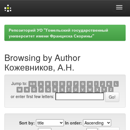
Skip
navigation
Репозиторий УО "Гомельский государственный
университет имени Франциска Скорины"
Browsing by Author
Кожевников, А.Н.
Jump to:
0-9
A
B
C
D
E
F
G
H
I
J
K
L
M
N
O
P
Q
R
S
T
U
V
W
X
Y
Z
or enter first few letters:
Sort by:
In order: