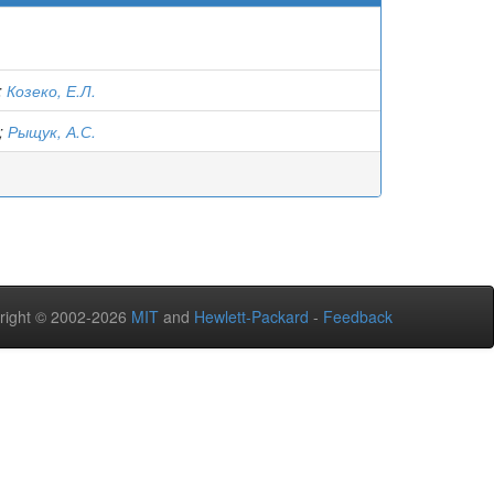
;
Козеко, Е.Л.
;
Рыщук, А.С.
right © 2002-2026
MIT
and
Hewlett-Packard
-
Feedback