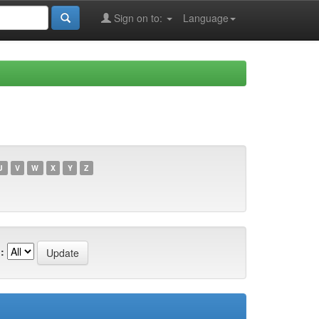
Sign on to:
Language
U
V
W
X
Y
Z
: