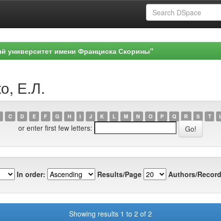
ый университет имени Франциска Скорины"
о, Е.Л.
C
D
E
F
G
H
I
J
K
L
M
N
O
P
Q
R
S
T
or enter first few letters:
In order:
Results/Page
Authors/Record
Showing results 1 to 2 of 2