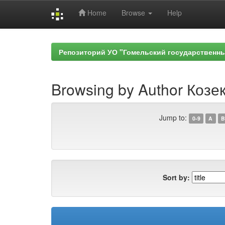
Home
Browse
Help
Skip
navigation
Репозиторий УО "Гомельский государственн
Browsing by Author Козек
Jump to:
0-9
A
B
Sort by: