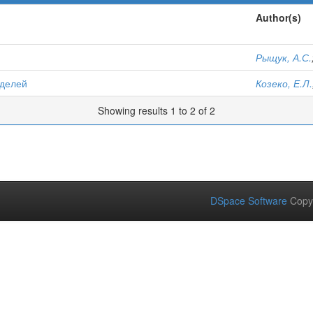
Author(s)
Рыщук, А.С.
оделей
Козеко, Е.Л.
Showing results 1 to 2 of 2
DSpace Software
Copy