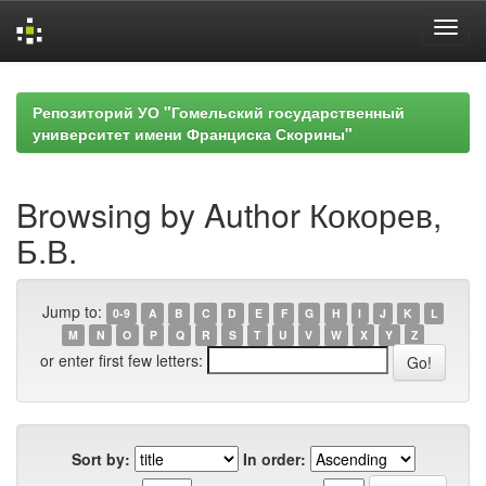
Skip
navigation
Репозиторий УО "Гомельский государственный
университет имени Франциска Скорины"
Browsing by Author Кокорев,
Б.В.
Jump to:
0-9
A
B
C
D
E
F
G
H
I
J
K
L
M
N
O
P
Q
R
S
T
U
V
W
X
Y
Z
or enter first few letters:
Sort by:
In order: