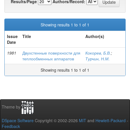
Results/Page
Authors/Record:
Showing results 1 to 1 of 1
Issue
Title
Author(s)
Date
1981
Двухстенные поверхности для
Кокорев, Б.В.
;
теплообменных аппаратов
Турчин, Н.М.
Showing results 1 to 1 of 1
Theme by
DSpace Software
Copyright © 2002-2026
MIT
and
Hewlett-Packard
-
Feedback