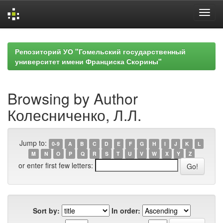
Skip
navigation
Репозиторий УО "Гомельский государственный
университет имени Франциска Скорины"
Browsing by Author
Колесниченко, Л.Л.
Jump to:
0-9
A
B
C
D
E
F
G
H
I
J
K
L
M
N
O
P
Q
R
S
T
U
V
W
X
Y
Z
or enter first few letters:
Sort by:
In order: