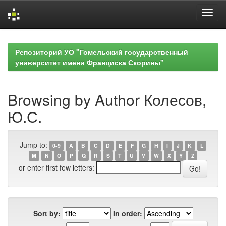
Skip
navigation
Репозиторий УО "Гомельский государственный
университет имени Франциска Скорины"
Browsing by Author Колесов,
Ю.С.
Jump to:
0-9
A
B
C
D
E
F
G
H
I
J
K
L
M
N
O
P
Q
R
S
T
U
V
W
X
Y
Z
or enter first few letters:
Sort by:
In order: