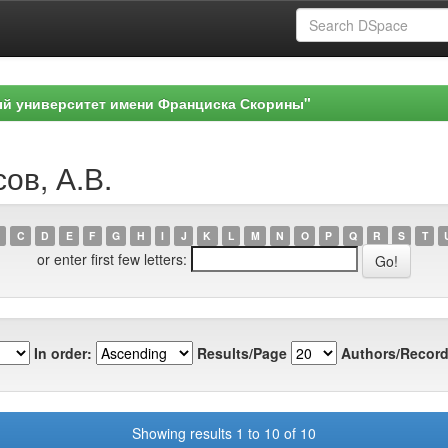
ый университет имени Франциска Скорины"
ов, А.В.
C
D
E
F
G
H
I
J
K
L
M
N
O
P
Q
R
S
T
or enter first few letters:
In order:
Results/Page
Authors/Record
Showing results 1 to 10 of 10