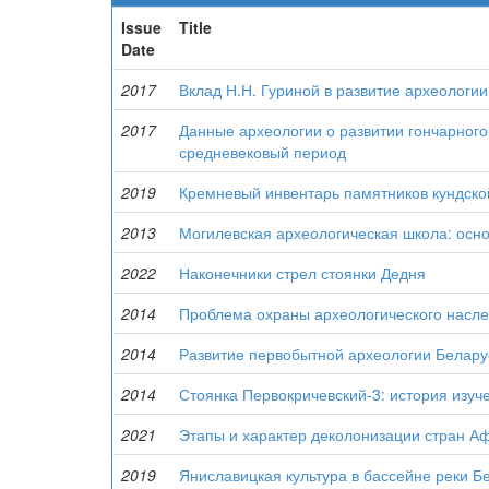
Issue
Title
Date
2017
Вклад Н.Н. Гуриной в развитие археологи
2017
Данные археологии о развитии гончарного
средневековый период
2019
Кремневый инвентарь памятников кундско
2013
Могилевская археологическая школа: осн
2022
Наконечники стрел стоянки Дедня
2014
Проблема охраны археологического насле
2014
Развитие первобытной археологии Беларуси
2014
Стоянка Первокричевский-3: история изуч
2021
Этапы и характер деколонизации стран А
2019
Яниславицкая культура в бассейне реки Б