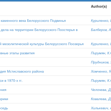
Author(s)
и каменного века Белорусского Подвинья
Куриленко, 
 дела на территории Белорусского Поостерья в
Балберов, А
й мезолитической культуры Белорусского Поозерья
Куриленко, 
овные этапы развития
Пирумян, К.
Прудников, 
дия Мстиславского района
Хомченко, Я
 в 1970-х гг.
Пирумян, К.
ения
Челочева, Д
фрики
Ковалева, Д
еседь
Хилькевич, 