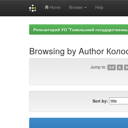
Home
Browse
Help
Skip
navigation
Репозиторий УО "Гомельский государственн
Browsing by Author Колос
Jump to:
0-9
A
B
Sort by: