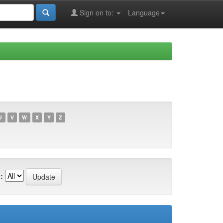
Sign on to:
Language
U
V
W
X
Y
Z
: