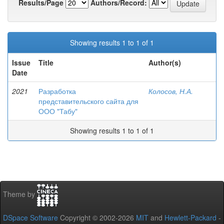
Results/Page
Authors/Record:
Showing results 1 to 1 of 1
Issue
Title
Author(s)
Date
2021
Разработка
Колосов, Н.А.
представительского сайта для
ООО "Табу"
Showing results 1 to 1 of 1
Theme by
DSpace Software
Copyright © 2002-2026
MIT
and
Hewlett-Packard
-