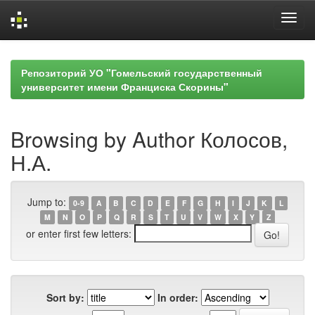
Skip
navigation
Репозиторий УО "Гомельский государственный
университет имени Франциска Скорины"
Browsing by Author Колосов,
Н.А.
Jump to:
0-9
A
B
C
D
E
F
G
H
I
J
K
L
M
N
O
P
Q
R
S
T
U
V
W
X
Y
Z
or enter first few letters:
Sort by:
In order: