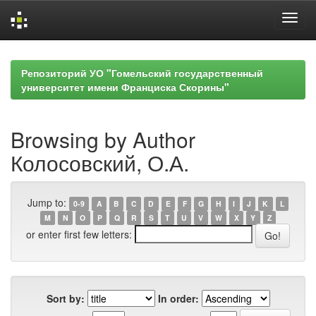
Skip
navigation
Репозиторий УО "Гомельский государственный
университет имени Франциска Скорины"
Browsing by Author
Колосовский, О.А.
Jump to:
0-9
A
B
C
D
E
F
G
H
I
J
K
L
M
N
O
P
Q
R
S
T
U
V
W
X
Y
Z
or enter first few letters:
Sort by:
In order: