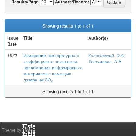
Results/Page
Authors/Record:
Showing results 1 to 1 of 1
Issue
Title
Author(s)
Date
1972
Измерение температурного
Колосовский, О.А.
;
коэффициента показателя
Устименко, Л.Н.
преломления инфракрасных
материалов с помощью
лазера на СО₂
Showing results 1 to 1 of 1
Theme by