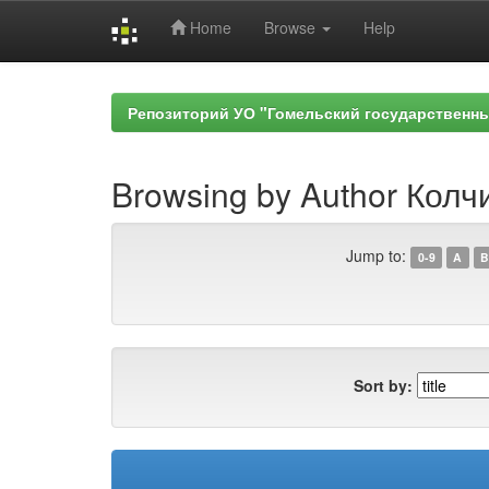
Home
Browse
Help
Skip
navigation
Репозиторий УО "Гомельский государственн
Browsing by Author Колчи
Jump to:
0-9
A
B
Sort by: