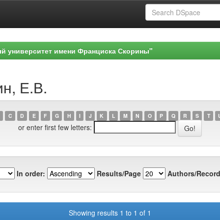
ый университет имени Франциска Скорины"
н, Е.В.
C
D
E
F
G
H
I
J
K
L
M
N
O
P
Q
R
S
T
or enter first few letters:
In order:
Results/Page
Authors/Record
Showing results 1 to 1 of 1