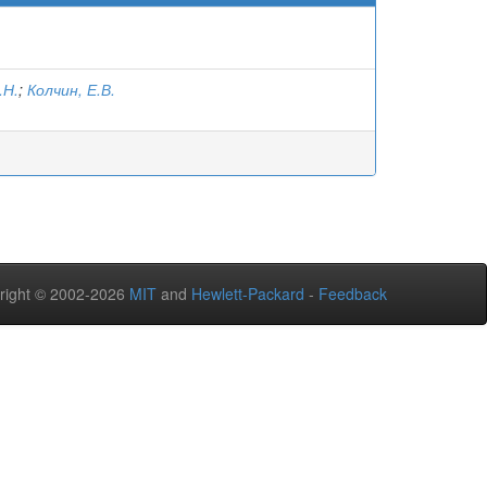
.Н.
;
Колчин, Е.В.
right © 2002-2026
MIT
and
Hewlett-Packard
-
Feedback