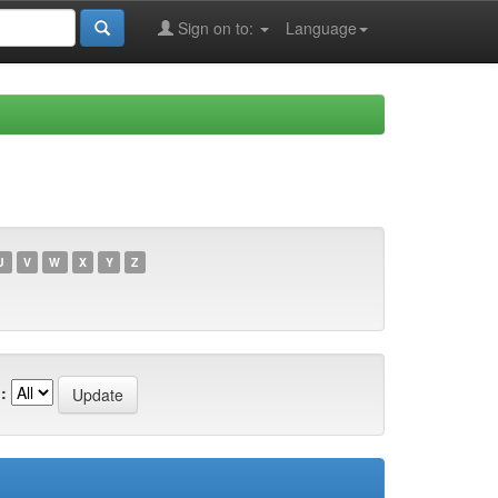
Sign on to:
Language
U
V
W
X
Y
Z
: