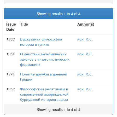
Showing results 1 to 4 of 4
Issue
Title
Author(s)
Date
1960
Буржуазная философия
Кон, И.С.
истории в тупике
1954
О действии экономических
Кон, И.С.
законов в антагонистических
формациях
1974
Понятие дружбы в древней
Кон, И.С.
Греции
1958
Философский релятивизм в
Кон, И.С.
современной американской
буржуазной историографии
Showing results 1 to 4 of 4