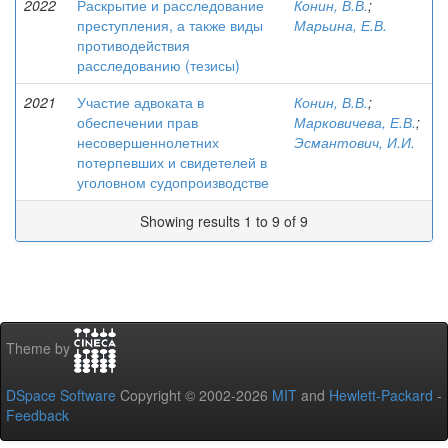
2022
Раскрытие и расследование
Конин, В.В.
;
преступления, а также виды
Марьина, Е.В.
противодействия
расследованию (тезисы)
2021
Участие адвоката в
Конин, В.В.
;
обеспечении прав
Марковичева, Е.В.
;
несовершеннолетних
Эсмантович, И.И.
потерпевших и свидетелей в
уголовном судопроизводстве
Showing results 1 to 9 of 9
Theme by
DSpace Software
Copyright © 2002-2026
MIT
and
Hewlett-Packard
-
Feedback