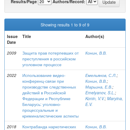
Results/Page
Authors/Record:
Showing results 1 to 9 of 9
Issue
Title
Author(s)
Date
2009
Защита прав потерпевших от
Конин, В.В.
преступления в российском
уголовном процессе
2022
Использование видео-
Емельянов, С.Л.
;
конференц-связи при
Конин, В.В.
;
производстве следственных
Марьина, Е.В.
;
действий в Российской
Emelyanov, S.L.
;
Федерации и Республике
Konin, V.V.
;
Maryina,
Беларусь: уголовно-
E.V.
процессуальные и
криминалистические аспекты
2018
Контрабанда наркотических
Конин, В.В.