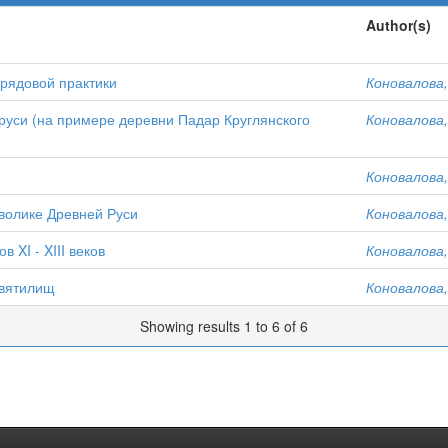
Author(s)
брядовой практики
Коновалова,
руси (на примере деревни Падар Круглянского
Коновалова,
Коновалова,
волике Древней Руси
Коновалова,
 XI - XIII веков
Коновалова,
святилищ
Коновалова,
Showing results 1 to 6 of 6