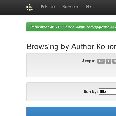
Home
Browse
Help
Skip
navigation
Репозиторий УО "Гомельский государственн
Browsing by Author Коно
Jump to:
0-9
A
B
Sort by: