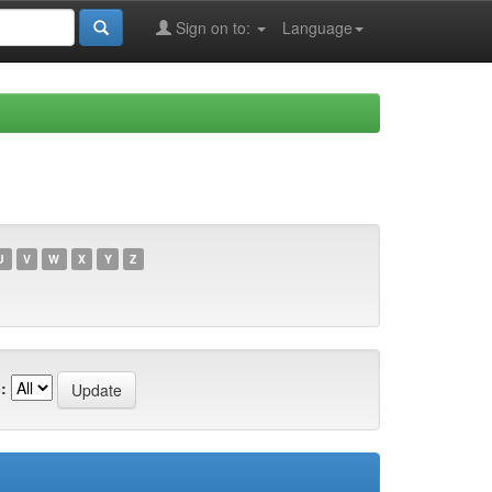
Sign on to:
Language
U
V
W
X
Y
Z
: