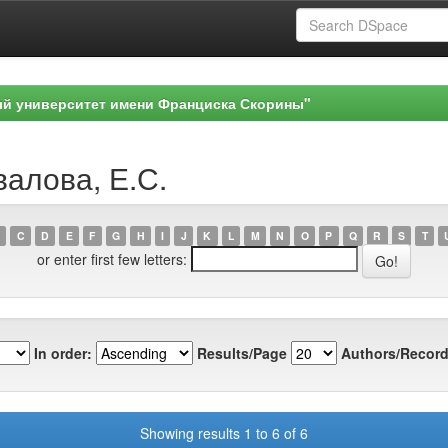
ый университет имени Франциска Скорины"
валова, Е.С.
C
D
E
F
G
H
I
J
K
L
M
N
O
P
Q
R
S
T
or enter first few letters:
In order:
Results/Page
Authors/Record
Showing results 1 to 6 of 6