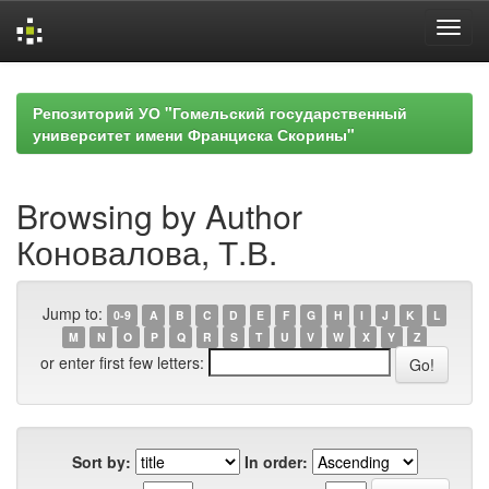
Skip
navigation
Репозиторий УО "Гомельский государственный
университет имени Франциска Скорины"
Browsing by Author
Коновалова, Т.В.
Jump to:
0-9
A
B
C
D
E
F
G
H
I
J
K
L
M
N
O
P
Q
R
S
T
U
V
W
X
Y
Z
or enter first few letters:
Sort by:
In order: