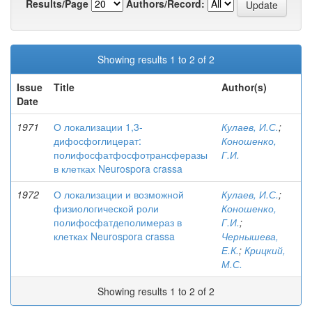
Results/Page
Authors/Record:
Showing results 1 to 2 of 2
Issue
Title
Author(s)
Date
1971
О локализации 1,3-
Кулаев, И.С.
;
дифосфоглицерат:
Коношенко,
полифосфатфосфотрансферазы
Г.И.
в клетках Neurospora crassa
1972
О локализации и возможной
Кулаев, И.С.
;
физиологической роли
Коношенко,
полифосфатдеполимераз в
Г.И.
;
клетках Neurospora crassa
Чернышева,
Е.К.
;
Крицкий,
М.С.
Showing results 1 to 2 of 2