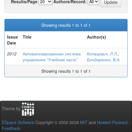
Results/Page
Authors/Record:
Showing results 1 to 1 of 1
Issue
Title
Author(s)
Date
2012
Автоматизированная система
Копацевич, Л.Л.
;
управления "Учебная часть"
Бондаренко, В.А.
Showing results 1 to 1 of 1
Theme by
DSpace Software
Copyright © 2002-2026
MIT
and
Hewlett-Packard
-
Feedback