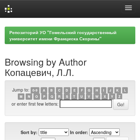
Skip
navigation
Репозиторий УО "Гомельский государственный
университет имени Франциска Скорины"
Browsing by Author
Копацевич, Л.Л.
Jump to:
0-9
A
B
C
D
E
F
G
H
I
J
K
L
M
N
O
P
Q
R
S
T
U
V
W
X
Y
Z
or enter first few letters:
Sort by:
In order: