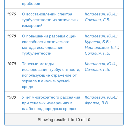
приборов
1976
О восстановлении спектра
Копилевич, Ю.И.
;
турбулентности из оптических
Сочилин, Г.Б.
измерений
1978
О повышении разрешающей
Копилевич, Ю.И.
;
способности оптического
Курасов, Б.В.
;
метода исследования
Неопалимов, Е.Г.
;
турбулентности
Сочилин, Г.Б.
1979
Теневые методы
Копилевич, Ю.И.
;
исследования турбулентности,
Сочилин, Г.Б.
использующие отражение от
зеркала в анализируемой
среде
1983
Учет многократного рассеяния
Копилевич, Ю.И.
;
при теневых измерениях в
Фролов, В.В.
слабо неоднородных средах
Showing results 1 to 10 of 10