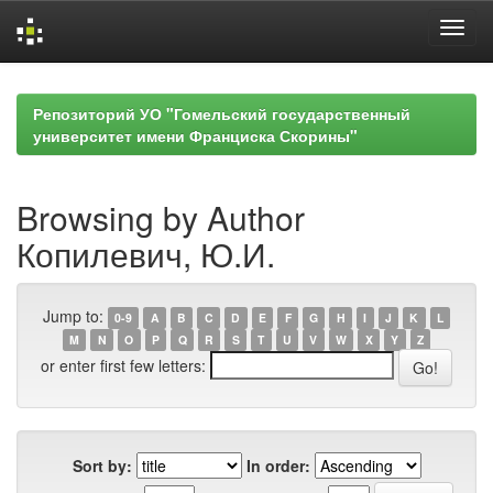
Skip
navigation
Репозиторий УО "Гомельский государственный
университет имени Франциска Скорины"
Browsing by Author
Копилевич, Ю.И.
Jump to:
0-9
A
B
C
D
E
F
G
H
I
J
K
L
M
N
O
P
Q
R
S
T
U
V
W
X
Y
Z
or enter first few letters:
Sort by:
In order: