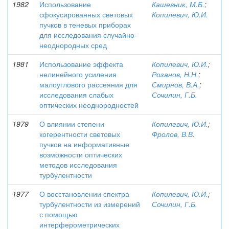
1982
Использование
Кашевник, М.Б.
;
сфокусированных световых
Копилевич, Ю.И.
пучков в теневых приборах
для исследования случайно-
неоднородных сред
1981
Использование эффекта
Копилевич, Ю.И.
;
нелинейного усиления
Розанов, Н.Н.
;
малоуглового рассеяния для
Смирнов, В.А.
;
исследования слабых
Сочилин, Г.Б.
оптических неоднородностей
1979
О влиянии степени
Копилевич, Ю.И.
;
когерентности световых
Фролов, В.В.
пучков на информативные
возможности оптических
методов исследования
турбулентности
1977
О восстановлении спектра
Копилевич, Ю.И.
;
турбулентности из измерений
Сочилин, Г.Б.
с помощью
интерферометрических