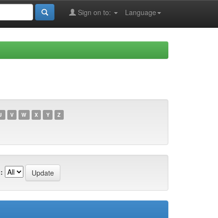
Sign on to:
Language
U
V
W
X
Y
Z
: