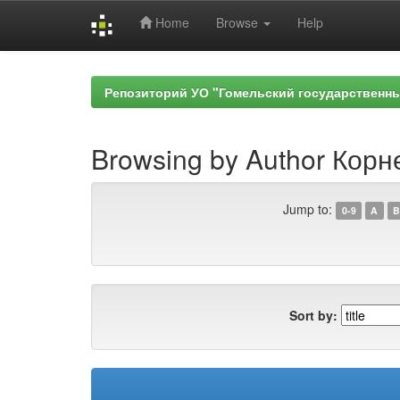
Home
Browse
Help
Skip
navigation
Репозиторий УО "Гомельский государственн
Browsing by Author Корн
Jump to:
0-9
A
B
Sort by: