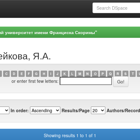
ый университет имени Франциска Скорины"
ейкова, Я.А.
C
D
E
F
G
H
I
J
K
L
M
N
O
P
Q
R
S
T
or enter first few letters:
In order:
Results/Page
Authors/Record
Showing results 1 to 1 of 1