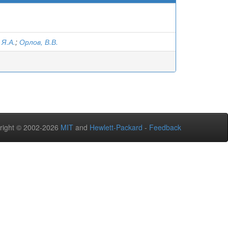
 Я.А.
;
Орлов, В.В.
right © 2002-2026
MIT
and
Hewlett-Packard
-
Feedback