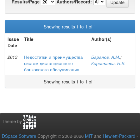
Results/Page
Authors/Record:
Showing results 1 to 1 of 1
Issue
Title
Author(s)
Date
2013
Недостатки и преимущества
Баранов, А.М.
;
систем дистанционного
Коротаева, Н.В.
банковского обслуживания
Showing results 1 to 1 of 1
Theme by
DSpace Software
Copyright © 2002-2026
MIT
and
Hewlett-Packard
-