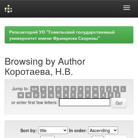
Skip
navigation
Репозиторий УО "Гомельский государственный
университет имени Франциска Скорины"
Browsing by Author
Коротаева, Н.В.
Jump to:
0-9
A
B
C
D
E
F
G
H
I
J
K
L
M
N
O
P
Q
R
S
T
U
V
W
X
Y
Z
or enter first few letters:
Sort by:
In order: