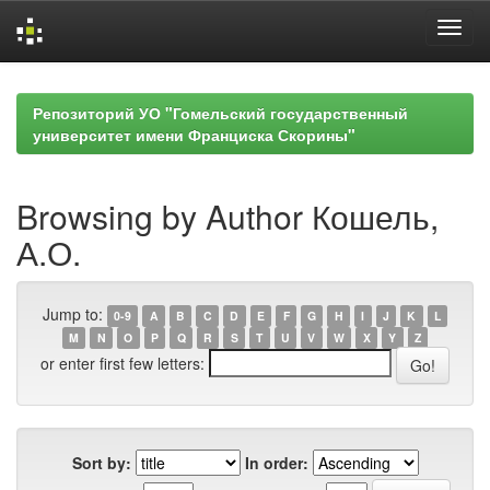
Skip
navigation
Репозиторий УО "Гомельский государственный
университет имени Франциска Скорины"
Browsing by Author Кошель,
А.О.
Jump to:
0-9
A
B
C
D
E
F
G
H
I
J
K
L
M
N
O
P
Q
R
S
T
U
V
W
X
Y
Z
or enter first few letters:
Sort by:
In order: