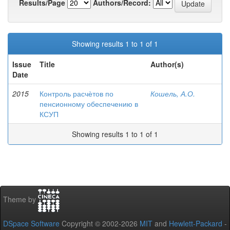
Results/Page
Authors/Record:
Showing results 1 to 1 of 1
Issue
Title
Author(s)
Date
2015
Контроль расчѐтов по
Кошель, А.О.
пенсионному обеспечению в
КСУП
Showing results 1 to 1 of 1
Theme by
DSpace Software
Copyright © 2002-2026
MIT
and
Hewlett-Packard
-