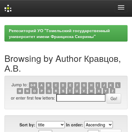
Skip
navigation
Репозиторий УО "Гомельский государственный
университет имени Франциска Скорины"
Browsing by Author Кравцов,
А.В.
Jump to:
0-9
A
B
C
D
E
F
G
H
I
J
K
L
M
N
O
P
Q
R
S
T
U
V
W
X
Y
Z
or enter first few letters:
Sort by:
In order: