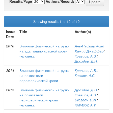
Results/Page
Authors/Record:
Showing results 1 to 12 of 12
Issue
Title
Author(s)
Date
2016
Влияние физической нагрузки
Аль-Наджар Асад
на адаптацию красной крови
Хамид Джаффар
;
человека
Кравцов, А.В.
;
Дроздов, Д.Н.
2014
Влияние физической нагрузки
Кравцов, А.В.
;
на показатели
Князюк, А.С.
переферической крови
2015
Влияние физической нагрузки
Дроздов, Д.Н.
;
на показатели
Кравцов, А.В.
;
периферической крови
Drozdov, D.N.
;
человека
Kravtsov, A.V.