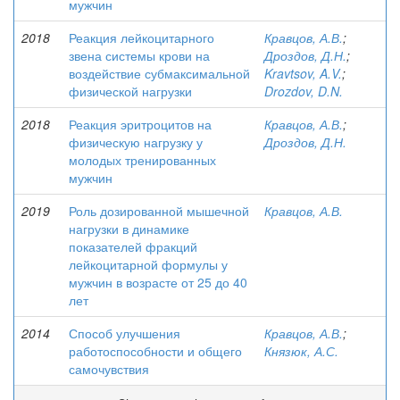
мужчин
2018
Реакция лейкоцитарного
Кравцов, А.В.
;
звена системы крови на
Дроздов, Д.Н.
;
воздействие субмаксимальной
Kravtsov, A.V.
;
физической нагрузки
Drozdov, D.N.
2018
Реакция эритроцитов на
Кравцов, А.В.
;
физическую нагрузку у
Дроздов, Д.Н.
молодых тренированных
мужчин
2019
Роль дозированной мышечной
Кравцов, А.В.
нагрузки в динамике
показателей фракций
лейкоцитарной формулы у
мужчин в возрасте от 25 до 40
лет
2014
Способ улучшения
Кравцов, А.В.
;
работоспособности и общего
Князюк, А.С.
самочувствия