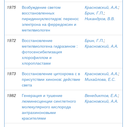
1975
Возбуждение светом
Красновский, А.А.
;
восстановленных
Брин, Г.П.
;
пиридиннуклеотидов: перенос
Никандров, В.В.
электрона на ферредоксин и
метилвиологен
1972
Восстановление
Брин, Г.П.
;
метилвиологена гидразином :
Красновский, А.А.
фотосенсибилизация
хлорофиллом и
хлоропластами
1973
Восстановление цитохрома с в
Красновский, А.А.
;
присутствии хинонов: действие
Михайлова, Е.С.
света
1982
Генерация и тушение
Венедиктов, Е.А.
;
люминесценции синглетного
Красновский, А.А.
молекулярного кислорода
антрахиноновыми
красителями