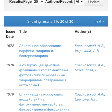
Results/Page
Authors/Record:
Showing results 1 to 20 of 30
next >
Issue
Title
Author(s)
Date
1972
Абиогенное образование
Красновский, А.А.
;
порфина, хлорина и
Умрихина, А.В.
бактериохлорина
1970
Активирующее действие
Красновский, А.А.
;
флавиновых коферментов на
Михайлова, Е.С.
фотосенсибилизированные
хлорофиллом превращения
цитохрома С
1970
Влияние денатурирующих
Красновский, А.А.
;
воздействий на
Ерохина, Л.Г.
фитохимические свойства
фикоэритрина и фикоцианина