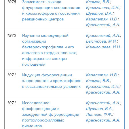
1975
Зависимость выхода
Климов, В.В.
;
флуоресценции хлоропластов
Крахмалева, И.Н.
;
и хроматофоров от состояния
Шувалов, В.А.
;
реакционных центров
Карапетян, Н.В.
;
Красновский, А.А.
1972
Изучение молекулярной
Красновский, А.А.
;
организации
Быстрова, М.И.
;
бактериохлорофилла и его
Мальгошева, И.Н.
аналогов в твердых пленках;
инфракрасные спектры
поглощения
1971
Индукция флуоресценции
Карапетян, Н.В.
;
хлоропластов и хроматофоров
Климов, В.В.
;
в восстановительных условиях
Крахмалева, И.Н.
;
Красновский, А.А.
1971
Исследование
Красновский, А.А.
;
фосфоресценции и
Шувалов, В.А.
;
замедленной флуоресценции
Литвин, Ф.Ф.
;
протохлорофилловых
Красновский, А.А.
пигментов