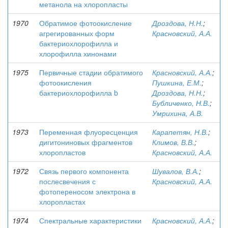
метанола на хлоропласты
1970
Обратимое фотоокисление
Дроздова, Н.Н.
;
агрегированных форм
Красновский, А.А.
бактериохлорофилла и
хлорофилла хинонами
1975
Первичные стадии обратимого
Красновский, А.А.
;
фотоокисления
Пушкина, Е.М.
;
бактериохлорофилла b
Дроздова, Н.Н.
;
Бубличенко, Н.В.
;
Умрихина, А.В.
1973
Переменная флуоресценция
Карапетян, Н.В.
;
дигитониновых фрагментов
Климов, В.В.
;
хлоропластов
Красновский, А.А.
1972
Связь первого компонента
Шувалов, В.А.
;
послесвечения с
Красновский, А.А.
фотопереносом электрона в
хлоропластах
1974
Спектральные характеристики
Красновский, А.А.
;