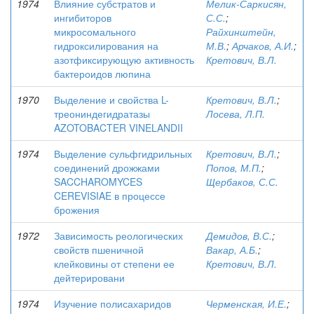
1974
Влияние субстратов и
Мелик-Саркисян,
ингибиторов
С.С.
;
микросомального
Райхинштейн,
гидроксилирования на
М.В.
;
Арчаков, А.И.
;
азотфиксирующую активность
Кретович, В.Л.
бактероидов люпина
1970
Выделение и свойства L-
Кретович, В.Л.
;
треониндегидратазы
Лосева, Л.П.
AZOTOBACTER VINELANDII
1974
Выделение сульфгидрильных
Кретович, В.Л.
;
соединений дрожжами
Попов, М.П.
;
SACCHAROMYCES
Щербаков, С.С.
CEREVISIAE в процессе
брожения
1972
Зависимость реологических
Демидов, В.С.
;
свойств пшеничной
Вакар, А.Б.
;
клейковины от степени ее
Кретович, В.Л.
дейтерировани
1974
Изучение полисахаридов
Черменская, И.Е.
;