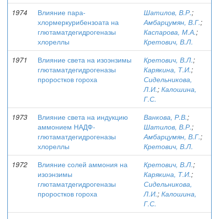
1974
Влияние пара-
Шатилов, В.Р.
;
хлормеркурибензоата на
Амбарцумян, В.Г.
;
глютаматдегидрогеназы
Каспарова, М.А.
;
хлореллы
Кретович, В.Л.
1971
Влияние света на изоэнзимы
Кретович, В.Л.
;
глютаматдегидрогеназы
Карякина, Т.И.
;
проростков гороха
Сидельникова,
Л.И.
;
Калошина,
Г.С.
1973
Влияние света на индукцию
Ванкова, Р.В.
;
аммонием НАДФ-
Шатилов, В.Р.
;
глютаматдегидрогеназы
Амбарцумян, В.Г.
;
хлореллы
Кретович, В.Л.
1972
Влияние солей аммония на
Кретович, В.Л.
;
изоэнзимы
Карякина, Т.И.
;
глютаматдегидрогеназы
Сидельникова,
проростков гороха
Л.И.
;
Калошина,
Г.С.