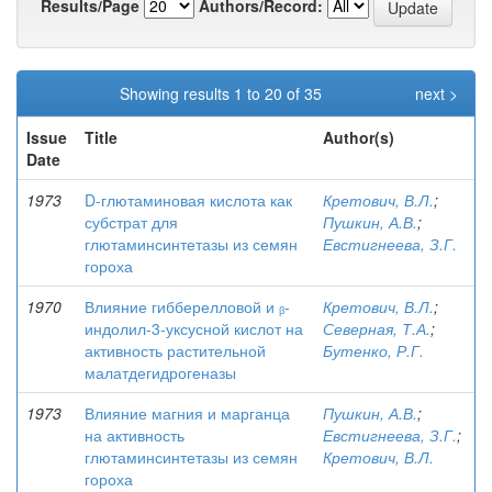
Results/Page
Authors/Record:
Showing results 1 to 20 of 35
next >
Issue
Title
Author(s)
Date
1973
D-глютаминовая кислота как
Кретович, В.Л.
;
субстрат для
Пушкин, А.В.
;
глютаминсинтетазы из семян
Евстигнеева, З.Г.
гороха
1970
Влияние гибберелловой и ᵦ-
Кретович, В.Л.
;
индолил-3-уксусной кислот на
Северная, Т.А.
;
активность растительной
Бутенко, Р.Г.
малатдегидрогеназы
1973
Влияние магния и марганца
Пушкин, А.В.
;
на активность
Евстигнеева, З.Г.
;
глютаминсинтетазы из семян
Кретович, В.Л.
гороха