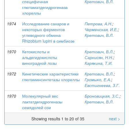
специфичная
Кретович, В.Л.
глютаматдегидрогеназа
хлореллы
1974
Исследование сахаров и
Петрова, А.Н.
;
некоторых ферментов
Черменская, И.Е.
;
углеводного обмена
Кретович, В.Л.
Rhizobium lupini в симбиозе
1970
Кетокислоты и
Кретович, В.Л.
;
альдегидокислоты
Саркисян, Н.Н.
;
виноградной лозы
Карякина, Т.И.
1972
Кинетические характеристики
Кретович, В.Л.
;
глютаминсинтетазы хлореллы
Громыко, Е.А.
;
Евстигнеева, З.Г.
1970
Молекулярный вес
Броновицкая, З.С.
;
лактатдегидрогеназы
Кретович, В.Л.
семядолей сои
Showing results 1 to 20 of 35
next >