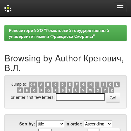
Skip
navigation
Репозиторий УО "Гомельский государственный
университет имени Франциска Скорины"
Browsing by Author Кретович,
В.Л.
Jump to:
0-9
A
B
C
D
E
F
G
H
I
J
K
L
M
N
O
P
Q
R
S
T
U
V
W
X
Y
Z
or enter first few letters:
Sort by:
In order: