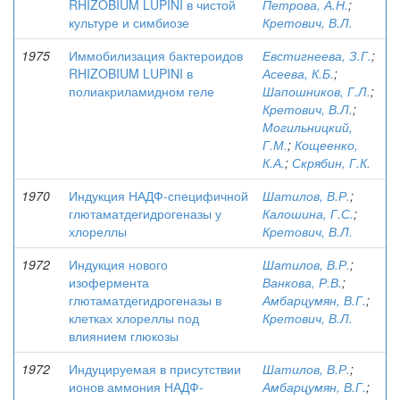
RHIZOBIUM LUPINI в чистой
Петрова, А.Н.
;
культуре и симбиозе
Кретович, В.Л.
1975
Иммобилизация бактероидов
Евстигнеева, З.Г.
;
RHIZOBIUM LUPINI в
Асеева, К.Б.
;
полиакриламидном геле
Шапошников, Г.Л.
;
Кретович, В.Л.
;
Могильницкий,
Г.М.
;
Кощеенко,
К.А.
;
Скрябин, Г.К.
1970
Индукция НАДФ-специфичной
Шатилов, В.Р.
;
глютаматдегидрогеназы у
Калошина, Г.С.
;
хлореллы
Кретович, В.Л.
1972
Индукция нового
Шатилов, В.Р.
;
изофермента
Ванкова, Р.В.
;
глютаматдегидрогеназы в
Амбарцумян, В.Г.
;
клетках хлореллы под
Кретович, В.Л.
влиянием глюкозы
1972
Индуцируемая в присутствии
Шатилов, В.Р.
;
ионов аммония НАДФ-
Амбарцумян, В.Г.
;