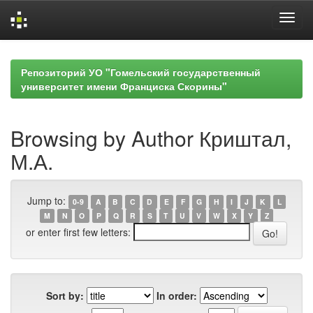
Skip
navigation
Репозиторий УО "Гомельский государственный
университет имени Франциска Скорины"
Browsing by Author Криштал,
М.А.
Jump to:
0-9
A
B
C
D
E
F
G
H
I
J
K
L
M
N
O
P
Q
R
S
T
U
V
W
X
Y
Z
or enter first few letters:
Sort by:
In order: