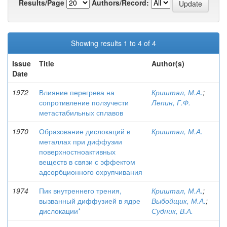
Results/Page
Authors/Record:
Showing results 1 to 4 of 4
Issue
Title
Author(s)
Date
1972
Влияние перегрева на
Криштал, М.А.
;
сопротивление ползучести
Лепин, Г.Ф.
метастабильных сплавов
1970
Образование дислокаций в
Криштал, М.А.
металлах при диффузии
поверхностноактивных
веществ в связи с эффектом
адсорбционного охрупчивания
1974
Пик внутреннего трения,
Криштал, М.А.
;
вызванный диффузией в ядре
Выбойщик, М.А.
;
дислокации*
Судник, В.А.