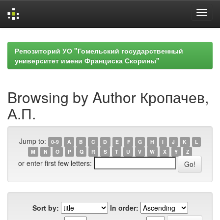
Skip
navigation
Репозиторий УО "Гомельский государственный
университет имени Франциска Скорины"
Browsing by Author Кропачев,
А.П.
Jump to:
0-9
A
B
C
D
E
F
G
H
I
J
K
L
M
N
O
P
Q
R
S
T
U
V
W
X
Y
Z
or enter first few letters:
Sort by:
In order: