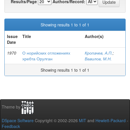
Results/Page
Authors/Record:
Showing results 1 to 1 of 1
Issue
Title
Author(s)
Date
1970
О норийских отложениях
Кропачев, А.П.
;
хребта Орулган
Вавилов, М.Н.
Showing results 1 to 1 of 1
Theme by
DSpace Software
Copyright © 2002-2026
MIT
and
Hewlett-Packard
-
Feedback