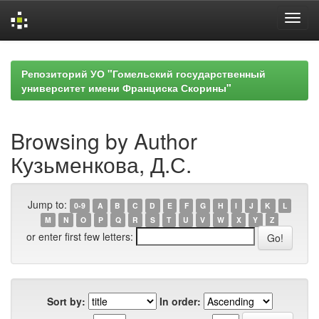
Skip
navigation
Репозиторий УО "Гомельский государственный
университет имени Франциска Скорины"
Browsing by Author
Кузьменкова, Д.С.
Jump to:
0-9
A
B
C
D
E
F
G
H
I
J
K
L
M
N
O
P
Q
R
S
T
U
V
W
X
Y
Z
or enter first few letters:
Sort by:
In order: