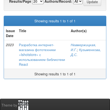
Results/Page
Authors/Record:
Showing results 1 to 1 of 1
Issue
Title
Author(s)
Date
2023
Разработка интернет-
Невмержицкая,
магазина фототехники
И.Г.
;
Кузьменкова,
«Ishotstore» с
Д.С.
использованием библиотеки
React
Showing results 1 to 1 of 1
Theme by