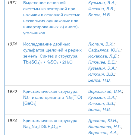
1971
Выделение основной
Кузьмин, Э.А.
;
системы из векторной при
Илюхин, В.В.
;
наличии в основной системе
Белов, Н.В.
нескольких одинаковых или
инвертированных к-(много)-
угольников
1974
Исследование двойных
Лютин, В.И.
;
сульфатов щелочей и редких
Сафьянов, Ю.Н.
;
земель. Синтез и структура
Исхакова, Л.Д.
;
Tb₂(SO₄)₃ • K₂SO₄ • 2Н₂О
Плющев, В.Е.
;
Кузьмин, Э.А.
;
Илюхин, В.В.
;
Белов, Н.В.
1970
Кристаллическая структура
Верховский, В.Я.
;
Na-титаногерманата Na₂(TiO)
Кузьмин, Э.А.
;
[GeO₄]
Илюхин, В.В.
;
Белов, Н.В.
1974
Кристаллическая структура
Дроздов, Ю.Н.
;
Na₁₁Nb₂TiSi₄P₂O₂₅F
Баталиева, Н.Г.
;
Воронков, А.А.
;