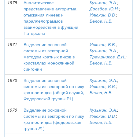
1975
Аналитическое
Кузьмин, Э.А.
;
представление алгоритма
Дроздов, Ю.Н.
;
отыскания линеек и
Илюхин, В.В.
;
параллелограммов
Белов, Н.В.
взаимодействия в функции
Патерсона
1971
Выделение основной
Илюхин, В.В.
;
системы из векторной
Кузьмин, Э.А.
;
методом кратных пиков в
Треушников, Е.Н.
;
кристаллах моноклинной
Белов, Н.В.
сингонии
1970
Выделение основной
Кузьмин, Э.А.
;
системы из векторной по пику
Илюхин, В.В.
;
кратности два (общий случай,
Белов, Н.В.
Федоровской группы Р1)
1970
Выделение основной
Кузьмин, Э.А.
;
системы из векторной по пику
Илюхин, В.В.
;
кратности два (федоровская
Белов, Н.В.
группа 𝑃1)