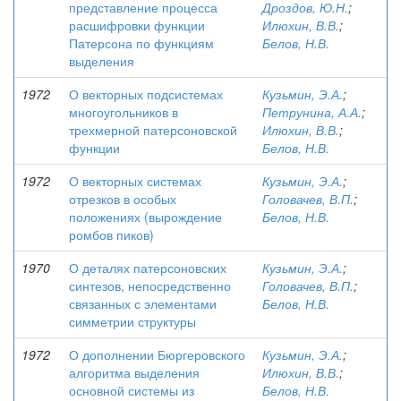
представление процесса
Дроздов, Ю.Н.
;
расшифровки функции
Илюхин, В.В.
;
Патерсона по функциям
Белов, Н.В.
выделения
1972
О векторных подсистемах
Кузьмин, Э.А.
;
многоугольников в
Петрунина, А.А.
;
трехмерной патерсоновской
Илюхин, В.В.
;
функции
Белов, Н.В.
1972
О векторных системах
Кузьмин, Э.А.
;
отрезков в особых
Головачев, В.П.
;
положениях (вырождение
Белов, Н.В.
ромбов пиков)
1970
О деталях патерсоновских
Кузьмин, Э.А.
;
синтезов, непосредственно
Головачев, В.П.
;
связанных с элементами
Белов, Н.В.
симметрии структуры
1972
О дополнении Бюргеровского
Кузьмин, Э.А.
;
алгоритма выделения
Илюхин, В.В.
;
основной системы из
Белов, Н.В.