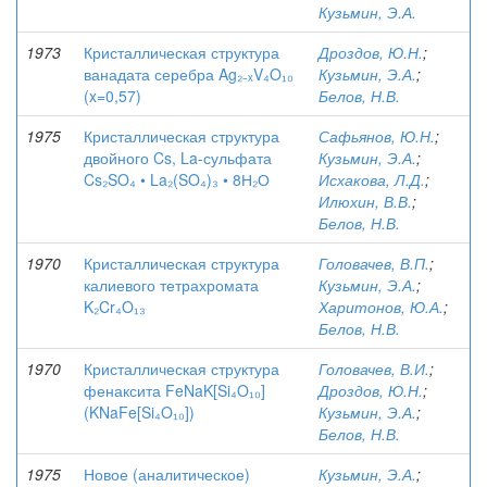
Кузьмин, Э.А.
1973
Кристаллическая структура
Дроздов, Ю.Н.
;
ванадата серебра Ag₂₋ₓV₄O₁₀
Кузьмин, Э.А.
;
(x=0,57)
Белов, Н.В.
1975
Кристаллическая структура
Сафьянов, Ю.Н.
;
двойного Cs, La-сульфата
Кузьмин, Э.А.
;
Cs₂SO₄ • La₂(SO₄)₃ • 8Н₂О
Исхакова, Л.Д.
;
Илюхин, В.В.
;
Белов, Н.В.
1970
Кристаллическая структура
Головачев, В.П.
;
калиевого тетрахромата
Кузьмин, Э.А.
;
K₂Cr₄O₁₃
Харитонов, Ю.А.
;
Белов, Н.В.
1970
Кристаллическая структура
Головачев, В.И.
;
фенаксита FeNaK[Si₄O₁₀]
Дроздов, Ю.Н.
;
(KNaFe[Si₄O₁₀])
Кузьмин, Э.А.
;
Белов, Н.В.
1975
Новое (аналитическое)
Кузьмин, Э.А.
;