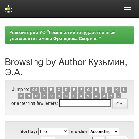
Skip
navigation
Репозиторий УО "Гомельский государственный
университет имени Франциска Скорины"
Browsing by Author Кузьмин,
Э.А.
Jump to:
0-9
A
B
C
D
E
F
G
H
I
J
K
L
M
N
O
P
Q
R
S
T
U
V
W
X
Y
Z
or enter first few letters:
Sort by:
In order: