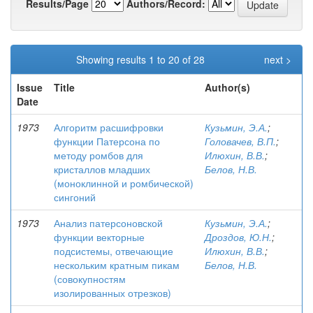
Results/Page
Authors/Record:
Showing results 1 to 20 of 28
next >
Issue
Title
Author(s)
Date
1973
Алгоритм расшифровки
Кузьмин, Э.А.
;
функции Патерсона по
Головачев, В.П.
;
методу ромбов для
Илюхин, В.В.
;
кристаллов младших
Белов, Н.В.
(моноклинной и ромбической)
сингоний
1973
Анализ патерсоновской
Кузьмин, Э.А.
;
функции векторные
Дроздов, Ю.Н.
;
подсистемы, отвечающие
Илюхин, В.В.
;
нескольким кратным пикам
Белов, Н.В.
(совокупностям
изолированных отрезков)