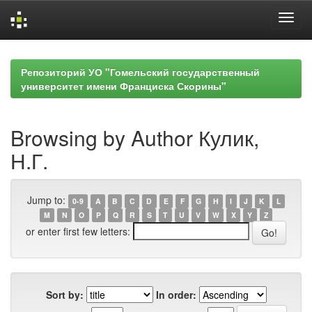
Skip
navigation
Репозиторий УО "Гомельский государственный
университет имени Франциска Скорины"
Browsing by Author Кулик,
Н.Г.
Jump to:
0-9
A
B
C
D
E
F
G
H
I
J
K
L
M
N
O
P
Q
R
S
T
U
V
W
X
Y
Z
or enter first few letters:
Sort by:
In order: