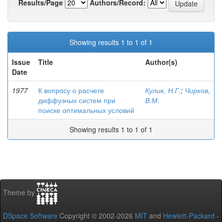
Results/Page
Authors/Record:
Showing results 1 to 1 of 1
Issue
Title
Author(s)
Date
1977
К вопросу о расчете
Кулик, Н.Г.
;
Чирков,
диффузных систем при
В.М.
поиске оптимальных условий
Showing results 1 to 1 of 1
Theme by
DSpace Software
Copyright © 2002-2026
MIT
and
Hewlett-Packard
-