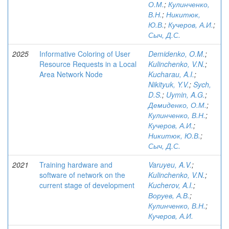
О.М.
;
Кулинченко,
В.Н.
;
Никитюк,
Ю.В.
;
Кучеров, А.И.
;
Сыч, Д.С.
2025
Informative Coloring of User
Demidenko, O.M.
;
Resource Requests in a Local
Kulinchenko, V.N.
;
Area Network Node
Kucharau, A.I.
;
Nikityuk, Y.V.
;
Sych,
D.S.
;
Uymin, A.G.
;
Демиденко, О.М.
;
Кулинченко, В.Н.
;
Кучеров, А.И.
;
Никитюк, Ю.В.
;
Сыч, Д.С.
2021
Training hardware and
Varuyeu, A.V.
;
software of network on the
Kulinchenko, V.N.
;
current stage of development
Kucherov, A.I.
;
Воруев, А.В.
;
Кулинченко, В.Н.
;
Кучеров, А.И.