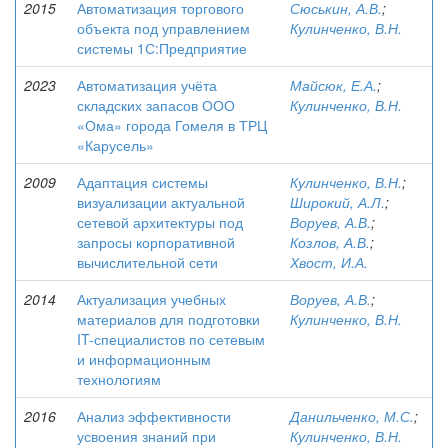
2015
Автоматизация торгового
Сюськин, А.В.
;
объекта под управлением
Кулинченко, В.Н.
системы 1С:Предприятие
2023
Автоматизация учёта
Майсюк, Е.А.
;
складских запасов ООО
Кулинченко, В.Н.
«Ома» города Гомеля в ТРЦ
«Карусель»
2009
Адаптация системы
Кулинченко, В.Н.
;
визуализации актуальной
Широкий, А.Л.
;
сетевой архитектуры под
Воруев, А.В.
;
запросы корпоративной
Козлов, А.В.
;
вычислительной сети
Хвост, И.А.
2014
Актуализация учебных
Воруев, А.В.
;
материалов для подготовки
Кулинченко, В.Н.
IT-специалистов по сетевым
и информационным
технологиям
2016
Анализ эффективности
Данильченко, М.С.
;
усвоения знаний при
Кулинченко, В.Н.