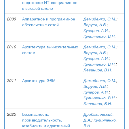
подготовке ИТ-специалистов
в высшей школе
2009
Аппаратное и программное
Демиденко, О.М.
;
обеспечение сетей
Воруев, А.В.
;
Кучеров, А.И.
;
Кулинченко, В.Н.
2016
Архитектура вычислительных
Демиденко, О.М.
;
систем
Воруев, А.В.
;
Кучеров, А.И.
;
Кулинченко, В.Н.
;
Леванцов, В.Н.
2011
Архитектура ЭВМ
Демиденко, О.М.
;
Воруев, А.В.
;
Кучеров, А.И.
;
Кулинченко, В.Н.
;
Леванцов, В.Н.
2025
Безопасность,
Дробышевский,
производительность,
Д.А.
;
Кулинченко,
юзабилити и адаптивный
В.Н.