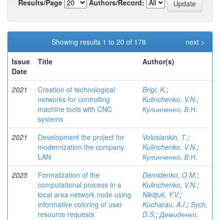
Results/Page
Authors/Record:
Showing results 1 to 20 of 178
next >
Issue
Title
Author(s)
Date
2021
Creation of technological
Brigi, K.
;
networks for controlling
Kulinchenko, V.N.
;
machine tools with CNC
Кулинченко, В.Н.
systems
2021
Development the project for
Volosiankin, Т.
;
modernization the company
Kulinchenko, V.N.
;
LAN
Кулинченко, В.Н.
2025
Formalization of the
Demidenko, O.M.
;
computational process in a
Kulinchenko, V.N.
;
local area network node using
Nikitjuk, Y.V.
;
informative coloring of user
Kucharau, A.I.
;
Sych,
resource requests
D.S.
;
Демиденко,