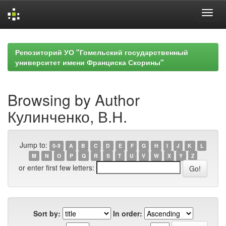
Skip
navigation
Репозиторий УО "Гомельский государственный
университет имени Франциска Скорины"
Browsing by Author
Кулинченко, В.Н.
Jump to:
0-9
A
B
C
D
E
F
G
H
I
J
K
L
M
N
O
P
Q
R
S
T
U
V
W
X
Y
Z
or enter first few letters:
Sort by:
In order: