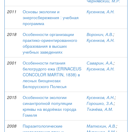
Чернявский, М.Р.
2011
Основы экологии и
Кусенков, А.Н.
энергосбережения : учебная
программа
2018
Особенности организации
Воронич, А.В.
;
практико-ориентированного
Кусенков, А.Н.
образования в высших
учебных заведениях
2001
Особенности питания
Саварин, А.А.
;
белогрудого ежа (ERINACEUS
Кусенков, А.Н.
CONCOLOR MARTIN, 1838) в
лесных биоценозах
Белорусского Полесья
2015
Особенности экологии
Кусенков, А.Н.
;
синантропной популяции
Горошко, З.А.
;
кряквы на водоёмах города
Ткачёва, А.М.
Гомеля
2008
Паразитологические
Матюхин, А.В.
;
исследования птиц и
Мурашов, А.М.
;