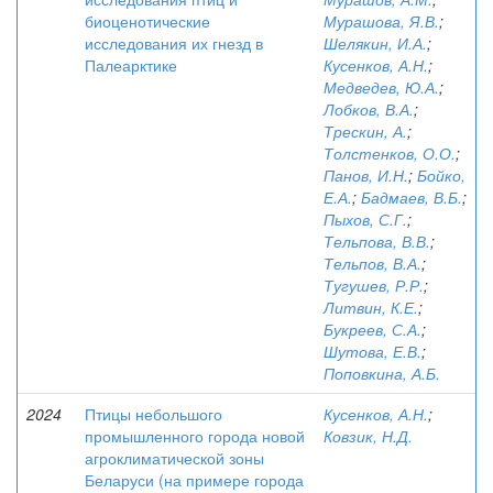
биоценотические
Мурашова, Я.В.
;
исследования их гнезд в
Шелякин, И.А.
;
Палеарктике
Кусенков, А.Н.
;
Медведев, Ю.А.
;
Лобков, В.А.
;
Трескин, А.
;
Толстенков, О.О.
;
Панов, И.Н.
;
Бойко,
Е.А.
;
Бадмаев, В.Б.
;
Пыхов, С.Г.
;
Тельпова, В.В.
;
Тельпов, В.А.
;
Тугушев, Р.Р.
;
Литвин, К.Е.
;
Букреев, С.А.
;
Шутова, Е.В.
;
Поповкина, А.Б.
2024
Птицы небольшого
Кусенков, А.Н.
;
промышленного города новой
Ковзик, Н.Д.
агроклиматической зоны
Беларуси (на примере города