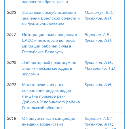
здорового образа жизни
2023
Заказники республиканского
Максимук, К.И.
;
значения Брестской области и
Кусенков, А.Н.
их функционирование
2017
Интеграционные процессы в
Воронич, А.В.
;
ЕАЭС и некоторые вопросы
Кусенков, А.Н.
миграции рабочей силы в
Республике Беларусь
2000
Лабораторный практикум по
Кусенков, А.Н.
;
аналитическим методам в
Макаренко, Т.В.
экологии
2022
Малые реки и их роль в
Кусенков, А.Н.
сохранении редких видов
птиц (на примере реки
Добысна Жлобинского района
Гомельской области)
2016
Об актуальности концепции
Воронич, А.В.
;
внешних воздействий
Кусенков, А.Н.
;