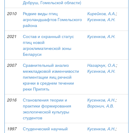
Добруш, Гомельской области)
2010
Редкие виды птиц
Кирейков, А.А.
;
агроландшафтов Гомельского
Кусенков, А.Н.
района
2021
Состав и охранный статус
Кусенков, А.Н.
птиц новой
агроклиматической зоны
Беларуси
2007
Сравнительный анализ
Назарчук, О.А.
;
межкладковой изменчивости
Кусенков, А.Н.
пигментации яиц речной
крачки в среднем течении
реки Припять
2016
Становления теории и
Кусенков, А.Н.
;
практики формирования
Воронич, А.В.
экологической культуры
студентов
1997
Студенческий научный
Кусенков, А.Н.
;