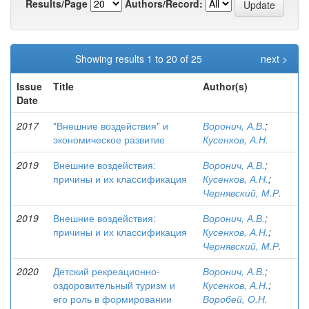
Results/Page
Authors/Record:
Showing results 1 to 20 of 25
next >
Issue
Title
Author(s)
Date
2017
"Внешние воздействия" и
Воронич, А.В.
;
экономическое развитие
Кусенков, А.Н.
2019
Внешние воздействия:
Воронич, А.В.
;
причины и их классификация
Кусенков, А.Н.
;
Чернявский, М.Р.
2019
Внешние воздействия:
Воронич, А.В.
;
причины и их классификация
Кусенков, А.Н.
;
Чернявский, М.Р.
2020
Детский рекреационно-
Воронич, А.В.
;
оздоровительный туризм и
Кусенков, А.Н.
;
его роль в формировании
Воробей, О.Н.