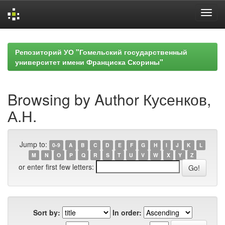
Skip
navigation
Репозиторий УО "Гомельский государственный
университет имени Франциска Скорины"
Browsing by Author Кусенков,
А.Н.
Jump to:
0-9
A
B
C
D
E
F
G
H
I
J
K
L
M
N
O
P
Q
R
S
T
U
V
W
X
Y
Z
or enter first few letters:
Sort by:
In order: