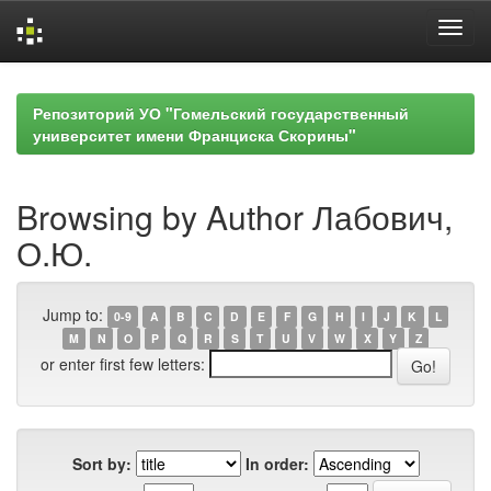
Skip
navigation
Репозиторий УО "Гомельский государственный
университет имени Франциска Скорины"
Browsing by Author Лабович,
О.Ю.
Jump to:
0-9
A
B
C
D
E
F
G
H
I
J
K
L
M
N
O
P
Q
R
S
T
U
V
W
X
Y
Z
or enter first few letters:
Sort by:
In order: