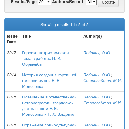
Results/Page
Authors/Record:
Showing results 1 to 5 of 5
Issue
Title
Author(s)
Date
2017
Героико-патриотическая
Лабович, О.Ю.
тема в работах Н. И.
Обрыньбы
2014
История создания картинной
Лабович, О.Ю.
;
галереи имени Е. Е.
Старовойтов, М.И.
Моисеенко
2015
Освещение в отечественной
Лабович, О.Ю.
;
историографии творческой
Старовойтов, М.И.
деятельности Е. Е.
Моисеенко и Г. Х. Ващенко
2015
Отражение социокультурной
Лабович, О.Ю.
;