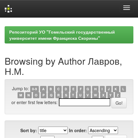
Skip
navigation
Репозиторий УО "Гомельский государственный
университет имени Франциска Скорины"
Browsing by Author Лавров,
Н.М.
Jump to:
0-9
A
B
C
D
E
F
G
H
I
J
K
L
M
N
O
P
Q
R
S
T
U
V
W
X
Y
Z
or enter first few letters:
Sort by:
In order: