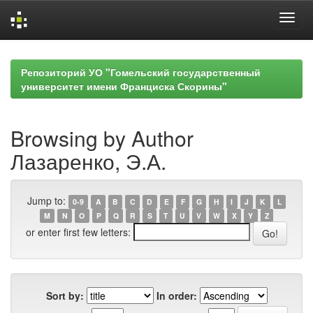
Skip
navigation
Репозиторий УО "Гомельский государственный
университет имени Франциска Скорины"
Browsing by Author
Лазаренко, Э.А.
Jump to:
0-9
A
B
C
D
E
F
G
H
I
J
K
L
M
N
O
P
Q
R
S
T
U
V
W
X
Y
Z
or enter first few letters:
Sort by:
In order: