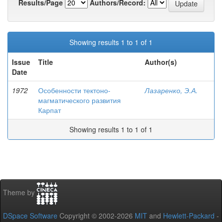
Results/Page
Authors/Record:
Showing results 1 to 1 of 1
Issue
Title
Author(s)
Date
1972
Особенности тектоно-
Лазаренко, Э.А.
магматического развития
Карпат
Showing results 1 to 1 of 1
Theme by
DSpace Software
Copyright © 2002-2026
MIT
and
Hewlett-Packard
-