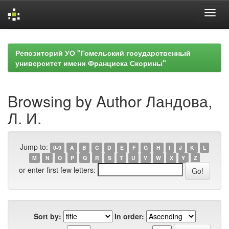
Skip
navigation
Репозиторий УО "Гомельский государственный
университет имени Франциска Скорины"
Browsing by Author Ландова,
Л. И.
Jump to:
0-9
A
B
C
D
E
F
G
H
I
J
K
L
M
N
O
P
Q
R
S
T
U
V
W
X
Y
Z
or enter first few letters:
Sort by:
In order: