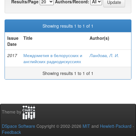
Results/Page
Authors/Record:
Showing results 1 to 1 of 1
Issue
Title
Author(s)
Date
2017
Междометия в белорусских и
Ландова, Л. И.
английских радиодискуссиях
Showing results 1 to 1 of 1
Theme by
DSpace Software
Copyright © 2002-2026
MIT
and
Hewlett-Packard
-
Feedback