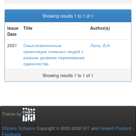
Showing results 1 to 1 of 1
Issue
Title
Author(s)
Date
2021
Смысложизненные
Лапа, В.А.
ориентации пожилых людей с
разным уровнем переживания
одиночества
Showing results 1 to 1 of 1
Theme by
DSpace Software
Copyright © 2002-2026
MIT
and
Hewlett-Packard
-
Feedback