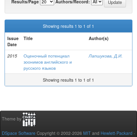
Results/Page
Authors/Record:
Showing results 1 to 1 of 1
Issue
Title
Author(s)
Date
2015
Оценочный потенциал
Лапшукова, Д.И.
зоонимов английского и
русского языков
Showing results 1 to 1 of 1
Theme by
DSpace Software
Copyright © 2002-2026
MIT
and
Hewlett-Packard
-