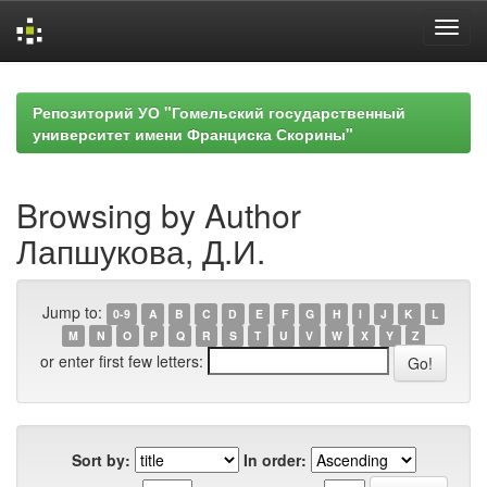
Skip
navigation
Репозиторий УО "Гомельский государственный
университет имени Франциска Скорины"
Browsing by Author
Лапшукова, Д.И.
Jump to:
0-9
A
B
C
D
E
F
G
H
I
J
K
L
M
N
O
P
Q
R
S
T
U
V
W
X
Y
Z
or enter first few letters:
Sort by:
In order: