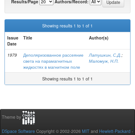
Results/Page
Authors/Record:
Showing results 1 to 1 of 1
Issue
Title
Author(s)
Date
1979
Деполяризованное рассеяние
Латушкин, С.Д.
;
света на парамагнитных
Маломуж, Н.П.
жидкостях в магнитном поле
Showing results 1 to 1 of 1
Theme by
DSpace Software
Copyright © 2002-2026
MIT
and
Hewlett-Packard
-