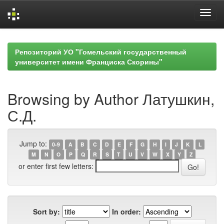
Skip
navigation
Репозиторий УО "Гомельский государственный
университет имени Франциска Скорины"
Browsing by Author Латушкин,
С.Д.
Jump to:
0-9
A
B
C
D
E
F
G
H
I
J
K
L
M
N
O
P
Q
R
S
T
U
V
W
X
Y
Z
or enter first few letters:
Sort by:
In order: