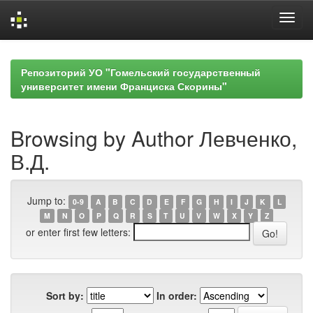
Skip
navigation
Репозиторий УО "Гомельский государственный
университет имени Франциска Скорины"
Browsing by Author Левченко,
В.Д.
Jump to:
0-9
A
B
C
D
E
F
G
H
I
J
K
L
M
N
O
P
Q
R
S
T
U
V
W
X
Y
Z
or enter first few letters:
Sort by:
In order: