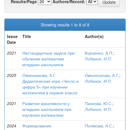
Results/Page
Authors/Record:
Showing results 1 to 8 of 8
Issue
Title
Author(s)
Date
2021
Нестандартные задачи при
Кириенко, А.П.
;
обучении математике
Лобанок, И.П.
младших школьников
2025
Овчинникова, А.Г.
Овчинникова, А.Г.
;
Дидактическая игра «Число и
Лобанок, И.П.
цифра 3» при изучении
математики в первом классе
2021
Развитие креативности у
Панкова, Ю.С.
;
младших школьников при
Лобанок, И.П.
изучении математики
2024
Формирование
Полякова, А.С.
;