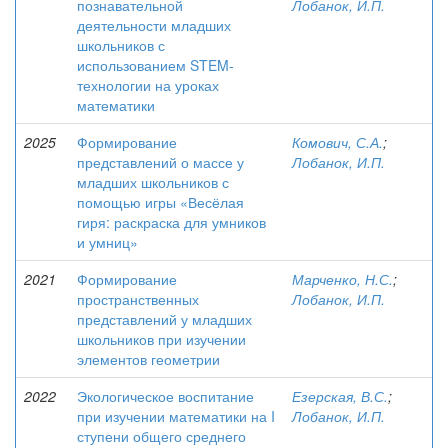
познавательной
Лобанок, И.П.
деятельности младших
школьников с
использованием STEM-
технологии на уроках
математики
2025
Формирование
Комович, С.А.
;
представлений о массе у
Лобанок, И.П.
младших школьников с
помощью игры «Весёлая
гиря: раскраска для умников
и умниц»
2021
Формирование
Марченко, Н.С.
;
пространственных
Лобанок, И.П.
представлений у младших
школьников при изучении
элементов геометрии
2022
Экологическое воспитание
Езерская, В.С.
;
при изучении математики на I
Лобанок, И.П.
ступени общего среднего