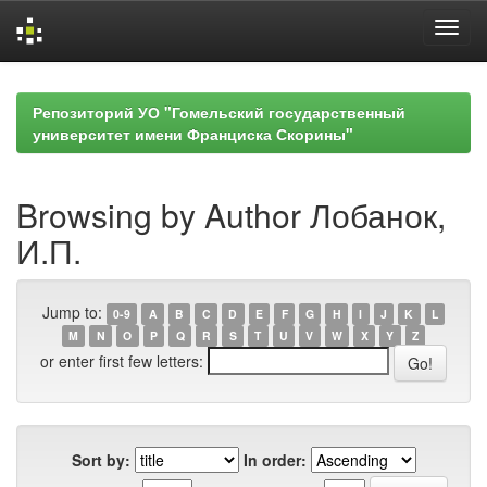
Skip
navigation
Репозиторий УО "Гомельский государственный
университет имени Франциска Скорины"
Browsing by Author Лобанок,
И.П.
Jump to:
0-9
A
B
C
D
E
F
G
H
I
J
K
L
M
N
O
P
Q
R
S
T
U
V
W
X
Y
Z
or enter first few letters:
Sort by:
In order: